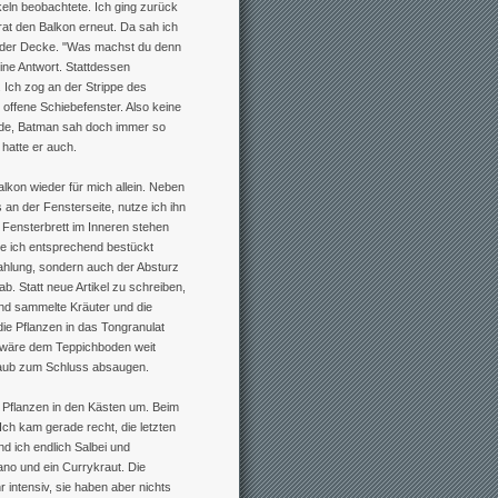
keln beobachtete. Ich ging zurück
rat den Balkon erneut. Da sah ich
er der Decke. "Was machst du denn
eine Antwort. Stattdessen
 Ich zog an der Strippe des
offene Schiebefenster. Also keine
ade, Batman sah doch immer so
 hatte er auch.
lkon wieder für mich allein. Neben
 an der Fensterseite, nutze ich ihn
 Fensterbrett im Inneren stehen
ie ich entsprechend bestückt
rahlung, sondern auch der Absturz
b. Statt neue Artikel zu schreiben,
und sammelte Kräuter und die
die Pflanzen in das Tongranulat
s wäre dem Teppichboden weit
taub zum Schluss absaugen.
ie Pflanzen in den Kästen um. Beim
ch kam gerade recht, die letzten
d ich endlich Salbei und
no und ein Currykraut. Die
r intensiv, sie haben aber nichts