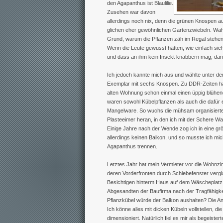
den Agapanthus ist Blaulilie.
Zusehen war davon
allerdings noch nix, denn die grünen Knospen 
glichen eher gewöhnlichen Gartenzwiebeln. Wah
Grund, warum die Pflanzen zäh im Regal stehen 
Wenn die Leute gewusst hätten, wie einfach sich
und dass an ihm kein Insekt knabbern mag, da
Ich jedoch kannte mich aus und wählte unter d
Exemplar mit sechs Knospen. Zu DDR-Zeiten hat
alten Wohnung schon einmal einen üppig blühe
waren sowohl Kübelpflanzen als auch die dafü
Mangelware. So wuchs die mühsam organisierte Bl
Plasteeimer heran, in den ich mit der Schere W
Einige Jahre nach der Wende zog ich in eine g
allerdings keinen Balkon, und so musste ich 
Agapanthus trennen.
Letztes Jahr hat mein Vermieter vor die Wohnz
deren Vorderfronten durch Schiebefenster vergl
Besichtigen hinterm Haus auf dem Wäscheplatz 
Abgesandten der Baufirma nach der Tragfähigkeit
Pflanzkübel würde der Balkon aushalten? Die Ant
Ich könne alles mit dicken Kübeln vollstellen, d
dimensioniert. Natürlich fiel es mir als begeiste