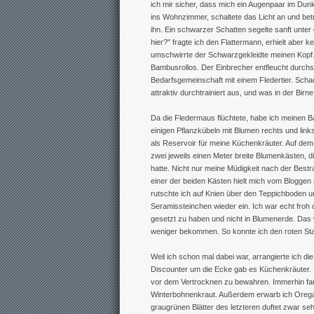
ich mir sicher, dass mich ein Augenpaar im Dun
ins Wohnzimmer, schaltete das Licht an und bet
ihn. Ein schwarzer Schatten segelte sanft unt
hier?" fragte ich den Flattermann, erhielt aber k
umschwirrte der Schwarzgekleidte meinen Kopf.
Bambusrollos. Der Einbrecher entfleucht durchs 
Bedarfsgemeinschaft mit einem Fledertier. Sch
attraktiv durchtrainiert aus, und was in der Birne
Da die Fledermaus flüchtete, habe ich meinen Ba
einigen Pflanzkübeln mit Blumen rechts und links
als Reservoir für meine Küchenkräuter. Auf dem
zwei jeweils einen Meter breite Blumenkästen, d
hatte. Nicht nur meine Müdigkeit nach der Best
einer der beiden Kästen hielt mich vom Bloggen a
rutschte ich auf Knien über den Teppichboden 
Seramissteinchen wieder ein. Ich war echt froh 
gesetzt zu haben und nicht in Blumenerde. Da
weniger bekommen. So konnte ich den roten S
Weil ich schon mal dabei war, arrangierte ich d
Discounter um die Ecke gab es Küchenkräuter. I
vor dem Vertrocknen zu bewahren. Immerhin fan
Winterbohnenkraut. Außerdem erwarb ich Orega
graugrünen Blätter des letzteren duftet zwar seh