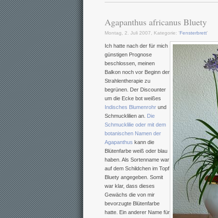
Agapanthus africanus Bluety
Montag, 2. Juli 2007, Kategorie: '
Fensterbrett
'
Ich hatte nach der für mich
günstigen Prognose
beschlossen, meinen
Balkon noch vor Beginn der
Strahlentherapie zu
begrünen. Der Discounter
um die Ecke bot weißes
Indisches Blumenrohr
und
Schmucklilien an.
Die
Schmucklilie oder mit dem
botanischen Namen der
Agapanthus
kann die
Blütenfarbe weiß oder blau
haben. Als Sortenname war
auf dem Schildchen im Topf
Bluety angegeben. Somit
war klar, dass dieses
Gewächs die von mir
bevorzugte Blütenfarbe
hatte. Ein anderer Name für