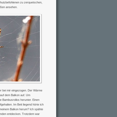
chutzbefohlenen zu zerquetschen,
ußen ansehen.
er bei mir eingezogen. Der Wärme
 auf dem Balkon auf. Um
le Bambusrollos herunter. Einen
ehalten. Im Bett liegend hörte ich
 meinem Balkon herum? Ich spähte
emanden entdecken. Trotzdem war