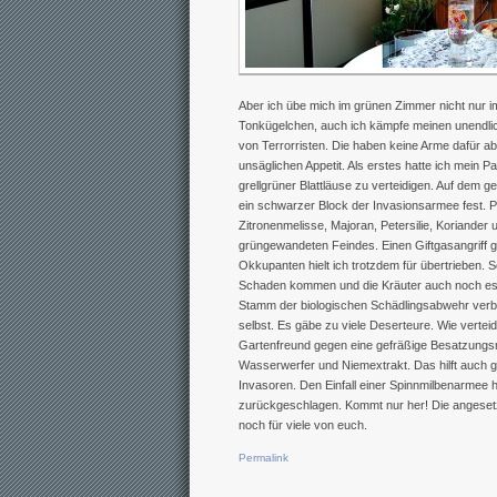
Aber ich übe mich im grünen Zimmer nicht nur
Tonkügelchen, auch ich kämpfe meinen unendli
von Terrorristen. Die haben keine Arme dafür a
unsäglichen Appetit. Als erstes hatte ich mein 
grellgrüner Blattläuse zu verteidigen. Auf dem 
ein schwarzer Block der Invasionsarmee fest. P
Zitronenmelisse, Majoran, Petersilie, Koriander 
grüngewandeten Feindes. Einen Giftgasangriff g
Okkupanten hielt ich trotzdem für übertrieben. Sc
Schaden kommen und die Kräuter auch noch es
Stamm der biologischen Schädlingsabwehr verbi
selbst. Es gäbe zu viele Deserteure. Wie verteidi
Gartenfreund gegen eine gefräßige Besatzungs
Wasserwerfer und Niemextrakt. Das hilft auch g
Invasoren. Den Einfall einer Spinnmilbenarmee 
zurückgeschlagen. Kommt nur her! Die angesetzt
noch für viele von euch.
Permalink