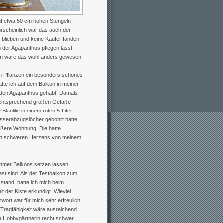
auf etwa 50 cm hohen Stengeln
rscheinlich war das auch der
blieben und keine Käufer fanden.
 der Agapanthus pflegen lässt,
nn wäre das wohl anders gewesen.
en Pflanzen ein besonders schönes
te ich auf dem Balkon in meiner
nden Agapanthus gehabt. Damals
r entsprechend großen Gefäße
aulilie in einem roten 5-Liter-
asserabzugslöcher gebohrt hatte.
rößere Wohnung. Die hatte
mich schweren Herzens von meinem
immer Balkons setzen lassen,
ast sind. Als der Testbalkon zum
stand, hatte ich mich beim
 der Kiste erkundigt. Wieviel
wort war für mich sehr erfreulich.
ie Tragfähigkeit wäre ausreichend
rte Hobbygärtnerin recht schwer,