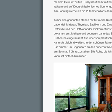
mit dem Gewürz zu tun. Currykraut heißt mit 
italicum und auf Deutsch Italienisches Sonnengo
Am Sonntag werde ich die Putenmedaillons dami
Außer den genannten stehen mir für meine Küc
Lavendel, Majoran, Thymian, Basilikum und Zitr
Petersilie und der Blattkoriander mickern etwas 
bekamen erst Mehltau und segneten dann das Ze
Erdbeeren eingetauscht. Sie wachsen praktischer
kann sie gleich abweiden. In der schönen Jahres
Esszimmer. Im Gegensatz zu den anderen Woche
am Sonntag früh aufzustehen. Die Ruhe, die ic
kann, ist einfach himmlisch.