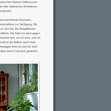
botanischem Namen Helichrysum
ld oder Italienische Strohblume.
t dünsten.
henexperimente Rosmarin,
onenmelisse zur Verfügung. Die
vor sich hin. Die Ringelblumen
itliche. Die habe ich dann gegen
weise dort, wo ich sitze, und ich
zeit ist der Balkon auch mein
ntagen lohnt es sich für mich
h dann beim Frühstück genießen