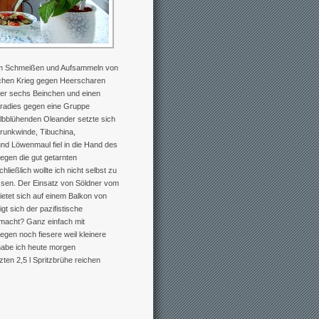
 im Schmeißen und Aufsammeln von
chen Krieg gegen Heerscharen
ber sechs Beinchen und einen
Paradies gegen eine Gruppe
gelbblühenden Oleander setzte sich
runkwinde, Tibuchina,
und Löwenmaul fiel in die Hand des
egen die gut getarnten
hließlich wollte ich nicht selbst zu
sen. Der Einsatz von Söldner vom
etet sich auf einem Balkon von
gt sich der pazifistische
macht? Ganz einfach mit
egen noch fiesere weil kleinere
habe ich heute morgen
en 2,5 l Spritzbrühe reichen