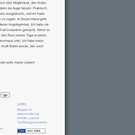
noch eine Möglichkeit, den Krebs
täten ins Auge fassen. Praktisch,
ulare ausgedruckt, und ich habe
e zu regeln. In Deutschland geht
dieser Angelegenheit. Ich habe mir
n Fall Gedanken gemacht. Wenn es
e, den Rest meiner Tage in einem
ankenhaus sein. Ich habe keine
e Kraft finden werde, hier noch
Lebt wohl, meine Lieben!
Links
Blogger.de
www.antville.org
Antville Layouts
Großbloggbaumeister
ten