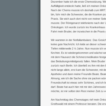
Dezember hatte ich die erste Chemositzung. Weil
Auffälligkeit entdeckt hatte, ließ ich meinen Onk
Nach der Chemo musste ich deshalb zum MRT. 
bin, fuhr mich die Schwester, die die Kranken ps
Praxis. Sie wich auch dort nicht von meiner Seite
musste. Der Röntgenarzt telefonierte nach der
Onkologen. Ich wurde zurück ins Krankenhaus 
Fahrt mein Bruder, der inzwischen in die Praxi
Wir warteten in der Notfallambulanz. Das Gesi
keine gute Nachricht. Ich leide an dieser schwe
Tiefen mittlerweile 2 ½ Jahre. Nun musste ich 
fürchtet. Es ist wiedergekommen und wächst wei
mit dem Hausarzt die Schmerzmedikation festgeleg
das Betäubungsmittelgesetz fallen. Mein Bruder
zurück nach Berlin. Ich überließ es ihm mit den E
nicht lange allein, erst kam die Schwester, mit
Apotheke und dann meine Freundin Beate. Beate 
Ahnung, wie ich die Sache ohne sie packen würd
Freundschaft ist etwas sehr Schönes, und ich bi
darf. Beate hat auch hier mit mir den Jahreswech
möchte, ist mir selbst den Rest meiner Zeit zu 
Am Nachmittag des Chemotages rief mein Onkolo
Greifswald mit einem Professor beraten. Die ers