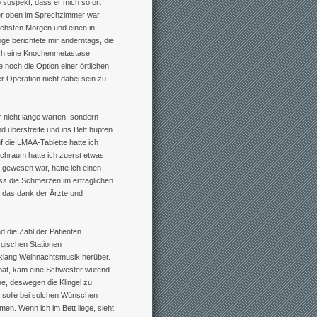
o suspekt, dass er mich sofort
er oben im Sprechzimmer war,
ächsten Morgen und einen in
oge berichtete mir anderntags, die
ch eine Knochenmetastase
 noch die Option einer örtlichen
r Operation nicht dabei sein zu
nicht lange warten, sondern
überstreife und ins Bett hüpfen.
f die LMAA-Tablette hatte ich
achraum hatte ich zuerst etwas
 gewesen war, hatte ich einen
ss die Schmerzen im erträglichen
b das dank der Ärzte und
 die Zahl der Patienten
rgischen Stationen
lang Weihnachtsmusik herüber.
 bat, kam eine Schwester wütend
e, deswegen die Klingel zu
ch solle bei solchen Wünschen
en. Wenn ich im Bett liege, sieht