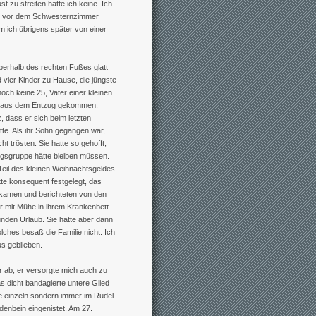
 zu streiten hatte ich keine. Ich
ann vor dem Schwesternzimmer
ich übrigens später von einer
oberhalb des rechten Fußes glatt
 vier Kinder zu Hause, die jüngste
och keine 25, Vater einer kleinen
ub aus dem Entzug gekommen.
, dass er sich beim letzten
tte. Als ihr Sohn gegangen war,
t trösten. Sie hatte so gehofft,
zugsgruppe hätte bleiben müssen.
Teil des kleinen Weihnachtsgeldes
tte konsequent festgelegt, das
r kamen und berichteten von den
ur mit Mühe in ihrem Krankenbett.
unden Urlaub. Sie hätte aber dann
lches besaß die Familie nicht. Ich
s geblieben.
 ab, er versorgte mich auch zu
s dicht bandagierte untere Glied
e einzeln sondern immer im Rudel
denbein eingenistet. Am 27.