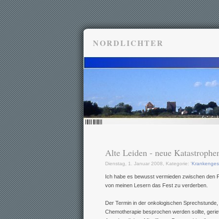
NORDLICHTER
Alte Leiden - neue Katastrophe
Dienstag, 1. Januar 2008, Kategorie: '
Krankenges
Ich habe es bewusst vermieden zwischen den F
von meinen Lesern das Fest zu verderben.
Der Termin in der onkologischen Sprechstunde, 
Chemotherapie besprochen werden sollte, gerie