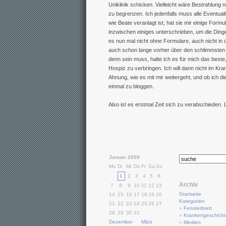
Uniklinik schicken. Vielleicht wäre Bestrahlung 
zu begrenzen. Ich jedenfalls muss alle Eventuali
wie Beate veranlagt ist, hat sie mir einige Form
inzwischen einiges unterschrieben, um die Ding
es nun mal nicht ohne Formulare, auch nicht in 
auch schon lange vorher über den schlimmste
denn sein muss, halte ich es für mich das best
Hospiz zu verbringen. Ich will dann nicht im Kr
Ahnung, wie es mit mir weitergeht, und ob ich di
einmal zu bloggen.
Also ist es erstmal Zeit sich zu verabschieden. 
Januar 2008
Mo
Di
Mi
Do
Fr
Sa
So
1
2
3
4
5
6
Archiv
7
8
9
10
11
12
13
Startseite
14
15
16
17
18
19
20
Kategorien
21
22
23
24
25
26
27
»
Fensterbrett
28
29
30
31
»
Krankengeschich
Dezember
März
»
Medien