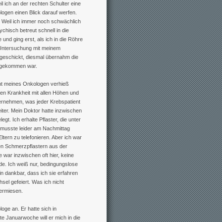
 ich an der rechten Schulter eine
ologen einen Blick darauf werfen.
Weil ich immer noch schwächlich
ychisch betreut schnell in die
 und ging erst, als ich in die Röhre
 Untersuchung mit meinem
geschickt, diesmal übernahm die
s gekommen war.
cht meines Onkologen verhieß
ren Krankheit mit allen Höhen und
vernehmen, was jeder Krebspatient
ter. Mein Doktor hatte inzwischen
t. Ich erhalte Pflaster, die unter
 musste leider am Nachmittag
ltern zu telefonieren. Aber ich war
 den Schmerzpflastern aus der
war inzwischen oft hier, keine
e. Ich weiß nur, bedingungslose
n dankbar, dass ich sie erfahren
sel gefeiert. Was ich nicht
vermiesen.
ge an. Er hatte sich in
te Januarwoche will er mich in die