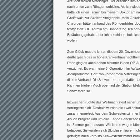
Arzt den dicken Mittelfinger. Der erschien ihm s
nach unten zum Röntgen schickte. Als ich wied
hatte ich einen Termin bei meinem Doktor am n
Greifswald zur Skelettszintigraphie. Mein Onkol
Chirurgen hätten anhand des Röntgenbildes do
festgestellt, OP-Termin am Donnerstag. Ich hätte
Betäubung gehabt, aber ich beschloss, bei diese
wollen.
Zum Glück musste ich an diesem 20. Dezember 
durfte gleich das schöne Krankenhausnachthemd 
Dann ging es auch schon hinunter in den OP. Au
verzichtet. Es war meine 6. Operation. Im Aufw
Atemprobleme. Dort, wo vorher mein Mittelfinger
dicken Verband. Die Schwester sorgte dafür, da
Rahmen blieben. Auch oben auf der Station blie
Schwestern so.
Inzwischen rückte das Weihnachtsfest näher und
verringerte sich. Deshalb wurden die zwei chiru
zusammengelegt. Aus dem Schwesternzimmer k
Als ich klingelte und um eine Kanne Fencheltee
ins Zimmer geschossen. Wie ich es wagen könn
betätigen. Sie würden sich Blutblasen laufen. I
gefälligst nach vorn ins Schwesternzimmer komm