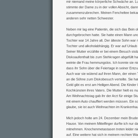
mir niemand meine körperliche Schwäche an. Lust
stimmte der Dame zu in der vollen Absicht, d
zusammenzubrechen. Meinen Fencheltee bekam 
anderen sehr netten Schwester.
Neben mir lag eine Patientin, die sich das Bein 
durchgebrochen hatte. Sie hatte einen Mann und
Tochter war 14 Jahre alt. Der älteste Sohn war n
Tochter und alkoholabhängig. Er war auf Urla
Seiner Mutter erzählte er bei einem Besuch stolz
Diskoaufenthalt bis zum Stehkragen abgefüllt ha
weinte die Frau hemmungslos. Ich konnte sie nich
dass ihr Sohn über die Feiertage in seiner Ent
Auch war sie wütend auf ihren Mann, der einen 
an die Söhne zum Diskobesuch verteilte. Sie ha
Geld gibt es erst am Heiligen Abend. Die Kinde
Kochkünsten ihres Vaters. Die Mutter hielt es n
Am Weihnachtstag gab ihr der Arzt für einige St
mit einem Auto chauffiert werden müssen. Ein so
glaube, sie ist auch Weihnachten im Krankenhau
Mich jedoch holte am 24. Dezember mein Bruder
Hause. Von meinem Mittelfinger durfte ich nur da
mitnehmen. Knochenmetastasen treten leider ni
auf. Eine weitere hat sich in meinem rechten Wa