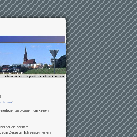
n
chichten
'
eiertagen zu bloggen, um keinen
bei der die nächste
t zum Desaster. Ich zeigte meinem