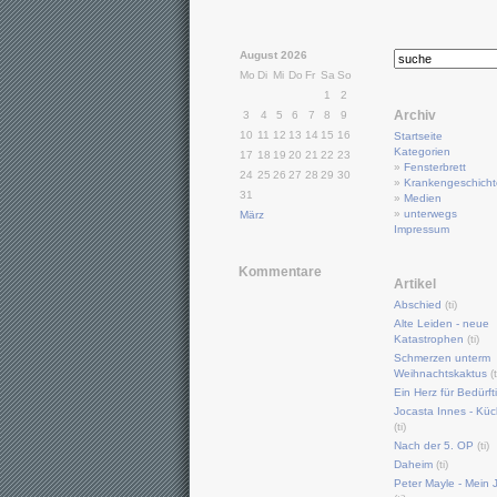
August 2026
Mo
Di
Mi
Do
Fr
Sa
So
1
2
Archiv
3
4
5
6
7
8
9
10
11
12
13
14
15
16
Startseite
Kategorien
17
18
19
20
21
22
23
»
Fensterbrett
24
25
26
27
28
29
30
»
Krankengeschich
31
»
Medien
»
unterwegs
März
Impressum
Kommentare
Artikel
Abschied
(ti)
Alte Leiden - neue
Katastrophen
(ti)
Schmerzen unterm
Weihnachtskaktus
(t
Ein Herz für Bedürft
Jocasta Innes - Küc
(ti)
Nach der 5. OP
(ti)
Daheim
(ti)
Peter Mayle - Mein J