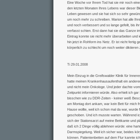
Eine Woche vor Ihrem Tod hat sie mir noch einen E
den letzten Monaten Ihres Lebens war dieser Blo
Leben gewesen und sie hat sich so sehr gewüns
um noch mehr zu schreiben. Marion hat alle Ihr
und noch verbessert und so lange gefeilt, bis ihr
verfasst schien. Erst dann hat sie das Ganze im 
Eintrag konnte sie nicht mehr überarbeiten und 
hin jetzt in Rohform ins Netz. Er ist nicht fertig
körperlich zu schlecht um noch weiter diktieren
Ti 29.01.2008
Mein Einzug in die Greifswalder Klinik für Innere
hatte meinen Krankenhausaufenthalt ein ander
und nicht mein Onkologe. Und jeder dachte vom
Zeitpunkt informieren würde. Also erhielt ich gar
bisschen wie zu DDR-Zeiten - keiner weiß Besche
am Montag dort ankam, war kein Bett für mich fr
Hause wollte, weil ich schon mal da war, wurde fü
geschoben. Und ich musste warten. Während ich
sich der Stationsarzt auf meine Bettkante und pla
daß ich 2 Dinge völlig ablehnen würde: eine ha
Darmspiegelung. Weil ich sicher war, beides kö
können. Patientenbetten auf dem Flur kannte ich