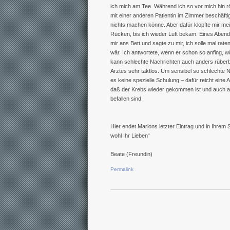
ich mich am Tee. Während ich so vor mich hin r
mit einer anderen Patientin im Zimmer beschäfti
nichts machen könne. Aber dafür klopfte mir mei
Rücken, bis ich wieder Luft bekam. Eines Abends
mir ans Bett und sagte zu mir, ich solle mal r
wär. Ich antwortete, wenn er schon so anfing, 
kann schlechte Nachrichten auch anders rüberbr
Arztes sehr taktlos. Um sensibel so schlechte N
es keine spezielle Schulung – dafür reicht eine
daß der Krebs wieder gekommen ist und auch 
befallen sind.
Hier endet Marions letzter Eintrag und in Ihrem 
wohl Ihr Lieben“
Beate (Freundin)
Permalink