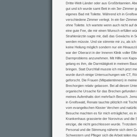
Dritte-Welt-Länder oder aus Großbritannien. A
gut und ich wurde samt Bett in ein 3er-Zimmer 
eigenes Bad mit Toilette. Während ich in Greifsw
verschiedene Zimmer verlegt. In ein 6er-Zimmer 
ohne Toilette. Ich wartete wenn auch nicht auf
eine gute Fee, die mir einen Wunsch erfüllen wü
Strahlenärztin sagte mir, daß das Gewächs in S
werden müsste. Und sie stimmte mir zu, als ich e
keine Heilung möglich sondern nur ein Hinauszö
war der Oberarzt in der Inneren Klinik voller Eif
Darmproblems anzunehmen. Mit Hilfe von Kapse
gelang es ihm, die Darmtätigkeit in meinem Bauc
bringen. Statt Durchfall musste ich mich jetzt m
wurde durch einige Untersuchungen wie CT, Rö
geforscht. Die Frauen (Mitpatientinnen) in mei
Brechorgien relativ gelassen. Bei all diesen Un
organische Ursache für das Brechen gefunden
meines Aufenthalts dort mehrfach Besuch. Jem
in Greifswald, Renate tauchte plötzlich mit Toch
vom evangelischen Kloster Verchen und natürli
Besuche machten es für mich erträglicher, es in
Krankenhaus grassierte der Norovirus und die Sta
einzige, die nicht geschlossen wurde. Trotzdem
Personal und die Stimmung näherte sich dem Ge
Schwestern und Pfleger sich die Arbeit teilen m