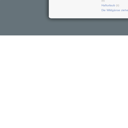
(ti)
Hafturlaub
(ti)
Die Wildgänse zieh