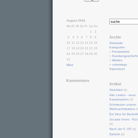
August 2026
Mo
Di
Mi
Do
Fr
Sa
So
1
2
Archiv
3
4
5
6
7
8
9
10
11
12
13
14
15
16
Startseite
Kategorien
17
18
19
20
21
22
23
»
Fensterbrett
24
25
26
27
28
29
30
»
Krankengeschich
31
»
Medien
»
unterwegs
März
Impressum
Kommentare
Artikel
Abschied
(ti)
Alte Leiden - neue
Katastrophen
(ti)
Schmerzen unterm
Weihnachtskaktus
(t
Ein Herz für Bedürft
Jocasta Innes - Küc
(ti)
Nach der 5. OP
(ti)
Daheim
(ti)