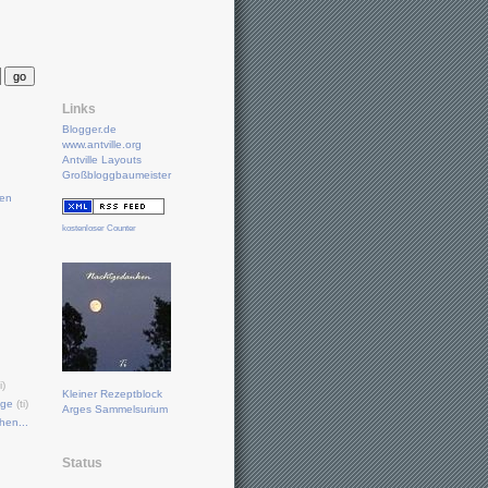
Links
Blogger.de
www.antville.org
Antville Layouts
Großbloggbaumeister
ten
kostenloser Counter
i)
Kleiner Rezeptblock
ige
(ti)
Arges Sammelsurium
hen...
Status