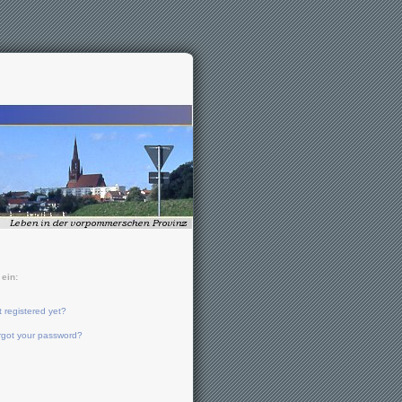
ein:
 registered yet?
rgot your password?