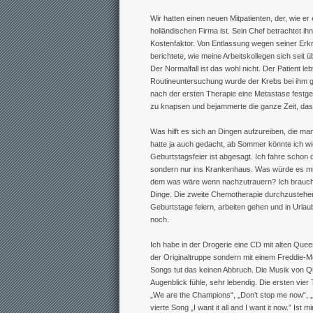
Wir hatten einen neuen Mitpatienten, der, wie er 
holländischen Firma ist. Sein Chef betrachtet ih
Kostenfaktor. Von Entlassung wegen seiner Erkr
berichtete, wie meine Arbeitskollegen sich sei
Der Normalfall ist das wohl nicht. Der Patient le
Routineuntersuchung wurde der Krebs bei ihm g
nach der ersten Therapie eine Metastase festges
zu knapsen und bejammerte die ganze Zeit, dass
Was hilft es sich an Dingen aufzureiben, die ma
hatte ja auch gedacht, ab Sommer könnte ich wi
Geburtstagsfeier ist abgesagt. Ich fahre schon d
sondern nur ins Krankenhaus. Was würde es mi
dem was wäre wenn nachzutrauern? Ich brauche
Dinge. Die zweite Chemotherapie durchzustehen, 
Geburtstage feiern, arbeiten gehen und in Urla
noch.
Ich habe in der Drogerie eine CD mit alten Quee
der Originaltruppe sondern mit einem Freddie-Me
Songs tut das keinen Abbruch. Die Musik von Qu
Augenblick fühle, sehr lebendig. Die ersten vier 
„We are the Champions“, „Don’t stop me now“, „
vierte Song „I want it all and I want it now.” Ist