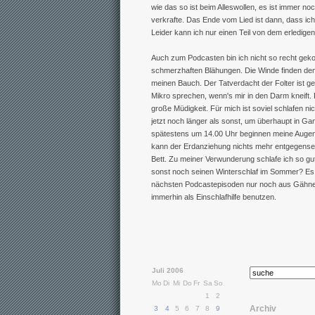
wie das so ist beim Alleswollen, es ist immer no
verkrafte. Das Ende vom Lied ist dann, dass ic
Leider kann ich nur einen Teil von dem erledigen
Auch zum Podcasten bin ich nicht so recht geko
schmerzhaften Blähungen. Die Winde finden den
meinen Bauch. Der Tatverdacht der Folter ist g
Mikro sprechen, wenn's mir in den Darm kneift.
große Müdigkeit. Für mich ist soviel schlafen n
jetzt noch länger als sonst, um überhaupt in 
spätestens um 14.00 Uhr beginnen meine Augenli
kann der Erdanziehung nichts mehr entgegenset
Bett. Zu meiner Verwunderung schlafe ich so gut
sonst noch seinen Winterschlaf im Sommer? Es i
nächsten Podcastepisoden nur noch aus Gähnen
immerhin als Einschlafhilfe benutzen.
Juli 2006
Mo
Di
Mi
Do
Fr
Sa
So
1
2
Archiv
3
4
5
6
7
8
9