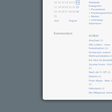
10
11
12
13
14
15
16
Startseite
Kategorien
17
18
19
20
21
22
23
»
Fensterbrett
24
25
26
27
28
29
30
»
Krankengeschich
31
»
Medien
»
unterwegs
Juni
August
Impressum
Kommentare
Artikel
Abschied
(ti)
Alte Leiden - neue
Katastrophen
(ti)
Schmerzen unterm
Weihnachtskaktus
(t
Ein Herz für Bedürft
Jocasta Innes - Küc
(ti)
Nach der 5. OP
(ti)
Daheim
(ti)
Peter Mayle - Mein J
(ti)
Hafturlaub
(ti)
Die Wildgänse zieh