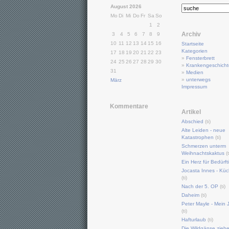
August 2026
Mo
Di
Mi
Do
Fr
Sa
So
1
2
Archiv
3
4
5
6
7
8
9
10
11
12
13
14
15
16
Startseite
Kategorien
17
18
19
20
21
22
23
»
Fensterbrett
24
25
26
27
28
29
30
»
Krankengeschich
31
»
Medien
»
unterwegs
März
Impressum
Kommentare
Artikel
Abschied
(ti)
Alte Leiden - neue
Katastrophen
(ti)
Schmerzen unterm
Weihnachtskaktus
(t
Ein Herz für Bedürft
Jocasta Innes - Küc
(ti)
Nach der 5. OP
(ti)
Daheim
(ti)
Peter Mayle - Mein J
(ti)
Hafturlaub
(ti)
Die Wildgänse zieh